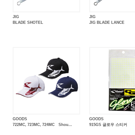
JIG
JIG
BLADE SHOTEL
JIG BLADE LANCE
GOODS
GOODS
722MC, 723MC, 724MC Shou...
915GS 글로우 스티커