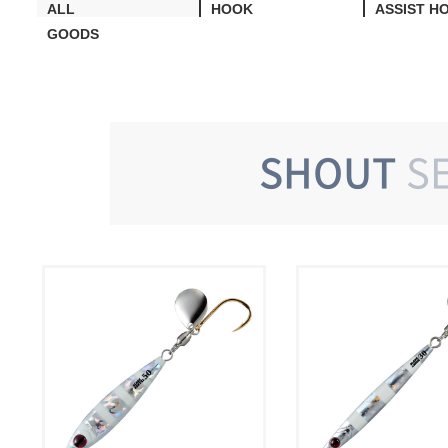
ALL
HOOK
ASSIST H
GOODS
SHOUT
S