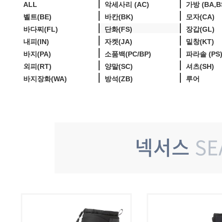
ALL
악세사리 (AC)
가방 (BA,B
벨트(BE)
바칸(BK)
모자(CA)
바다찌(FL)
단화(FS)
장갑(GL)
내피(IN)
자켓(JA)
밑창(KT)
바지(PA)
소품백(PC/BP)
파라솔 (PS
외피(RT)
양말(SC)
셔츠(SH)
바지장화(WA)
방석(ZB)
루어
넥서스
SE