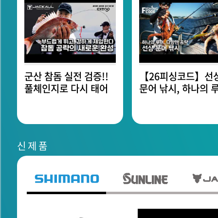
군산 참돔 실전 검증!!
【26피싱코드】선
풀체인지로 다시 태어
문어 낚시, 하나의 
난 타이라바 로드｜빈
를 다양하게 활용하
빈스틱 ...
방법
신 제 품