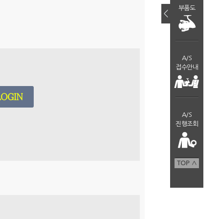
부품도
＜
A/S
접수안내
A/S
진행조회
TOP ∧