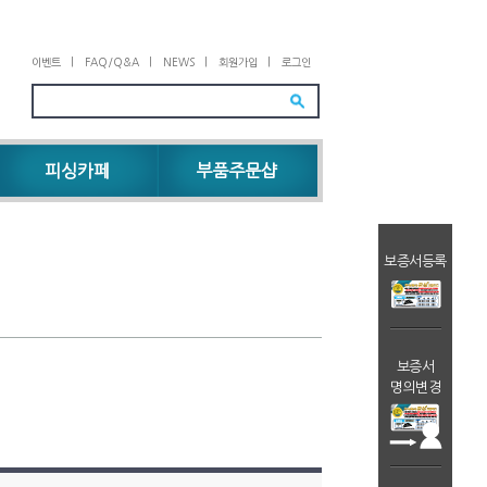
이벤트
|
FAQ/Q&A
|
NEWS
|
회원가입
|
로그인
피싱카페
부품주문샵
보증서등록
보증서
명의변경