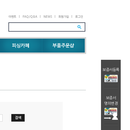
이벤트
|
FAQ/Q&A
|
NEWS
|
회원가입
|
로그인
피싱카페
부품주문샵
보증서등록
보증서
명의변경
검색