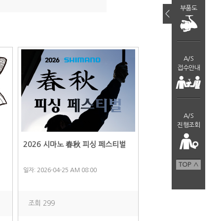
부품도
＜
A/S
접수안내
A/S
진행조회
2026 시마노 春秋 피싱 페스티벌
TOP ∧
일자: 2026-04-25 AM 08:00
조회 299