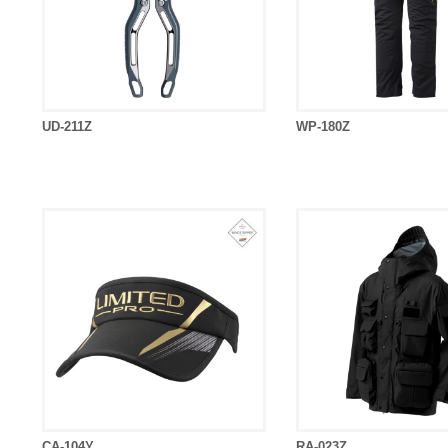
UD-211Z
WP-180Z
CA-104Y
RA-023Z