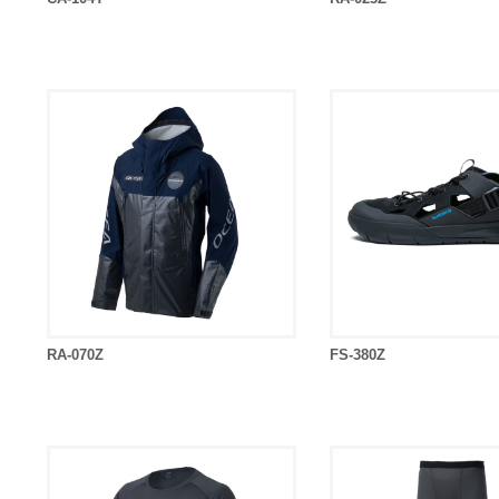
RA-070Z
FS-380Z