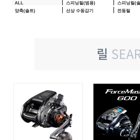
ALL
스피닝릴(범용)
스피닝릴(
양축(솔트)
선상 수동감기
전동릴
릴
SEA