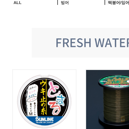
ALL
빙어
떡붕어/잉
FRESH WATE