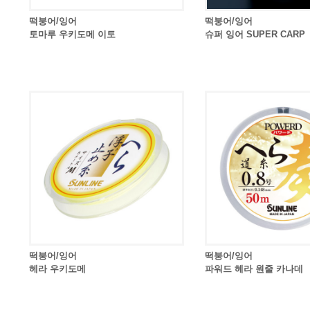
떡붕어/잉어
떡붕어/잉어
토마루 우키도메 이토
슈퍼 잉어 SUPER CARP
떡붕어/잉어
떡붕어/잉어
헤라 우키도메
파워드 헤라 원줄 카나데