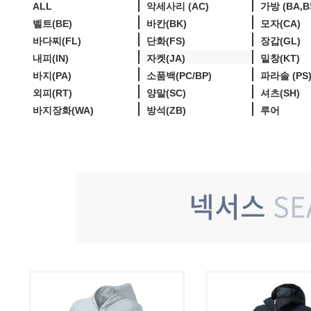
ALL
악세사리 (AC)
가방 (BA,B
벨트(BE)
바칸(BK)
모자(CA)
바다찌(FL)
단화(FS)
장갑(GL)
내피(IN)
자켓(JA)
밑창(KT)
바지(PA)
소품백(PC/BP)
파라솔 (PS
외피(RT)
양말(SC)
셔츠(SH)
바지장화(WA)
방석(ZB)
루어
넥서스
SE